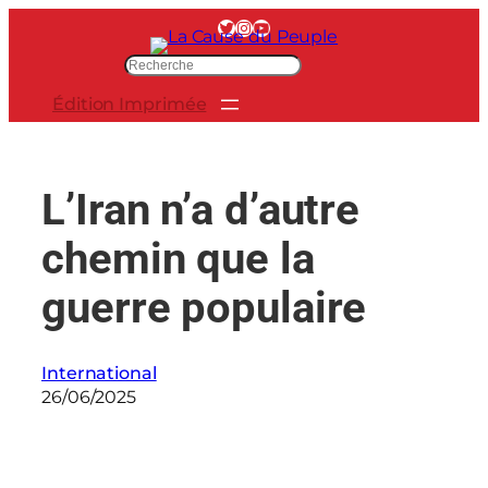
Aller
Twitter
Instagram
YouTube
au
R
contenu
e
Édition Imprimée
c
h
e
r
L’Iran n’a d’autre
c
h
chemin que la
e
r
guerre populaire
International
26/06/2025