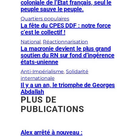
coloniale de l’État français, seul le
peuple sauve le peuple.
Quartiers populaires
La fête du CPES DDF : notre force
c’est le collectif !
National
, 
Réactionnarisation
La macronie devient le plus grand
soutien du RN sur fond d’ingérence
états-unienne
Anti-Impérialisme
, 
Solidarité
internationale
Il y a un an, le triomphe de Georges
Abdallah
PLUS DE
PUBLICATIONS
Alex arrêté à nouveau :