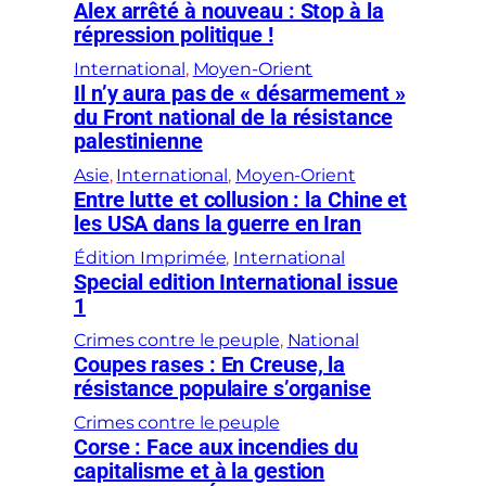
Alex arrêté à nouveau : Stop à la
répression politique !
International
, 
Moyen-Orient
Il n’y aura pas de « désarmement »
du Front national de la résistance
palestinienne
Asie
, 
International
, 
Moyen-Orient
Entre lutte et collusion : la Chine et
les USA dans la guerre en Iran
Édition Imprimée
, 
International
Special edition International issue
1
Crimes contre le peuple
, 
National
Coupes rases : En Creuse, la
résistance populaire s’organise
Crimes contre le peuple
Corse : Face aux incendies du
capitalisme et à la gestion