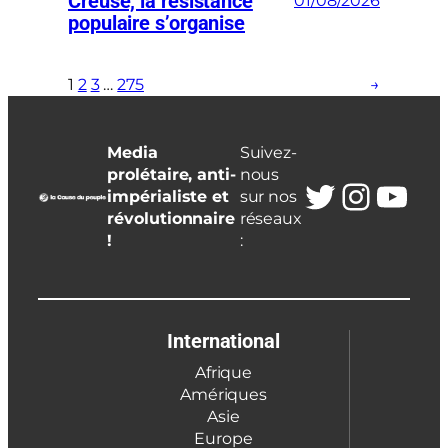
Creuse, la résistance
01/08/2026
populaire s’organise
1
2
3
…
275
→
Media
Suivez-
prolétaire, anti-
nous
Twitter
Insta
You
impérialiste et
sur nos
révolutionnaire
réseaux
!
:
International
Afrique
Amériques
Asie
Europe