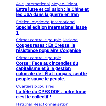
Asie
, 
International
, 
Moyen-Orient
Entre lutte et collusion : la Chine et
les USA dans la guerre en Iran
Édition Imprimée
, 
International
Special edition International issue
1
Crimes contre le peuple
, 
National
Coupes rases : En Creuse, la
résistance populaire s’organise
Crimes contre le peuple
Corse : Face aux incendies du
capitalisme et à la gestion
coloniale de l’État français, seul le
peuple sauve le peuple.
Quartiers populaires
La fête du CPES DDF : notre force
c’est le collectif !
National
, 
Réactionnarisation