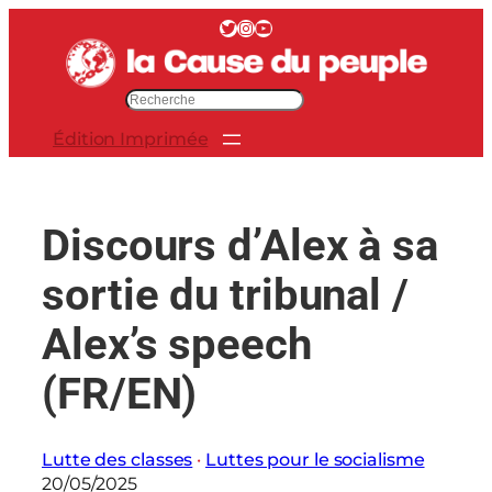
Aller
Twitter
Instagram
YouTube
au
contenu
R
e
Édition Imprimée
c
h
e
r
Discours d’Alex à sa
c
h
sortie du tribunal /
e
r
Alex’s speech
(FR/EN)
Lutte des classes
 · 
Luttes pour le socialisme
20/05/2025