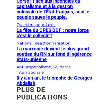
Corse : Face aux incendies du
capitalisme et à la gestion
coloniale de l’État français, seul le
peuple sauve le peuple.
Quartiers populaires
La fête du CPES DDF : notre force
c’est le collectif !
National
, 
Réactionnarisation
La macronie devient le plus grand
soutien du RN sur fond d’ingérence
états-unienne
Anti-Impérialisme
, 
Solidarité
internationale
Il y a un an, le triomphe de Georges
Abdallah
PLUS DE
PUBLICATIONS