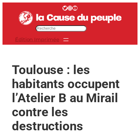
Aller
Twitter
Instagram
YouTube
au
contenu
R
e
Édition Imprimée
c
h
e
r
Toulouse : les
c
h
habitants occupent
e
r
l’Atelier B au Mirail
contre les
destructions