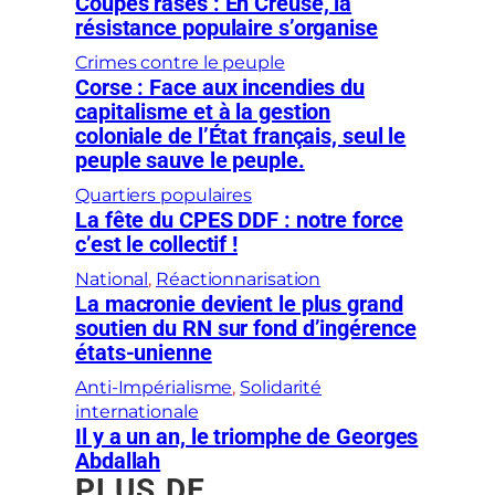
Coupes rases : En Creuse, la
résistance populaire s’organise
Crimes contre le peuple
Corse : Face aux incendies du
capitalisme et à la gestion
coloniale de l’État français, seul le
peuple sauve le peuple.
Quartiers populaires
La fête du CPES DDF : notre force
c’est le collectif !
National
, 
Réactionnarisation
La macronie devient le plus grand
soutien du RN sur fond d’ingérence
états-unienne
Anti-Impérialisme
, 
Solidarité
internationale
Il y a un an, le triomphe de Georges
Abdallah
PLUS DE