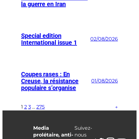
la guerre en Iran
Special edition
02/08/2026
International issue 1
Coupes rases : En
Creuse, la résistance
01/08/2026
populaire s’organise
1
2
3
…
275
→
Media
Suivez-
prolétaire, anti-
nous