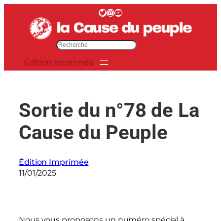
Aller
Twitter
Instagram
YouTube
au
contenu
R
e
Édition Imprimée
c
h
e
r
Sortie du n°78 de La
c
h
Cause du Peuple
e
r
Édition Imprimée
11/01/2025
Nous vous proposons un numéro spécial à