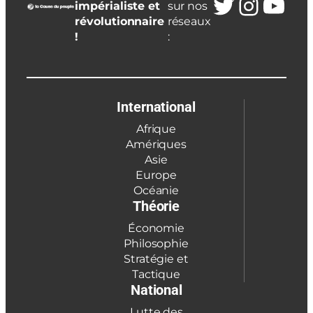
Twitter
Insta
You
impérialiste et
sur nos
révolutionnaire
réseaux
!
:
International
Afrique
Amériques
Asie
Europe
Océanie
Théorie
Économie
Philosophie
Stratégie et
Tactique
National
Lutte des