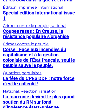
Édition Imprimée
, 
International
Special edition International issue
1
Crimes contre le peuple
, 
National
Coupes rases : En Creuse, la
résistance populaire s’organise
Crimes contre le peuple
Corse : Face aux incendies du
capitalisme et à la gestion
coloniale de l’État français, seul le
peuple sauve le peuple.
Quartiers populaires
La fête du CPES DDF : notre force
c’est le collectif !
National
, 
Réactionnarisation
La macronie devient le plus grand
soutien du RN sur fond
d’ingérence états-unienne