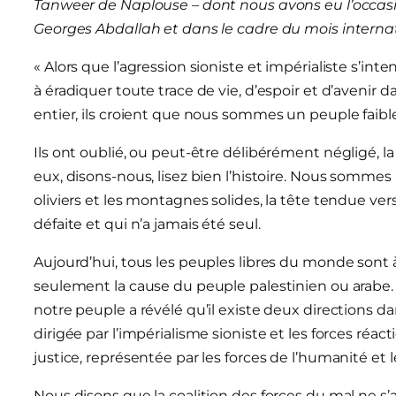
Tanweer de Naplouse – dont nous avons eu l’occasi
Georges Abdallah et dans le cadre du mois internati
« Alors que l’agression sioniste et impérialiste s’inte
à éradiquer toute trace de vie, d’espoir et d’avenir
entier, ils croient que nous sommes un peuple faible
Ils ont oublié, ou peut-être délibérément négligé, l
eux, disons-nous, lisez bien l’histoire. Nous somm
oliviers et les montagnes solides, la tête tendue ve
défaite et qui n’a jamais été seul.
Aujourd’hui, tous les peuples libres du monde sont à
seulement la cause du peuple palestinien ou arabe. 
notre peuple a révélé qu’il existe deux directions da
dirigée par l’impérialisme sioniste et les forces réacti
justice, représentée par les forces de l’humanité et
Nous disons que la coalition des forces du mal ne s’