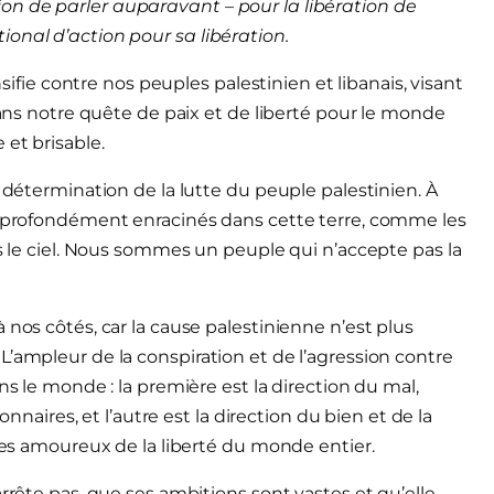
on de parler auparavant – pour la libération de
onal d’action pour sa libération.
nsifie contre nos peuples palestinien et libanais, visant
 dans notre quête de paix et de liberté pour le monde
 et brisable.
a détermination de la lutte du peuple palestinien. À
es profondément enracinés dans cette terre, comme les
rs le ciel. Nous sommes un peuple qui n’accepte pas la
 nos côtés, car la cause palestinienne n’est plus
L’ampleur de la conspiration et de l’agression contre
ns le monde : la première est la direction du mal,
onnaires, et l’autre est la direction du bien et de la
 les amoureux de la liberté du monde entier.
arrête pas, que ses ambitions sont vastes et qu’elle