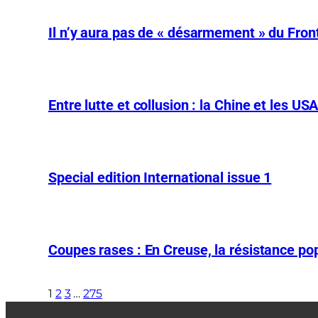
Il n’y aura pas de « désarmement » du Front
Entre lutte et collusion : la Chine et les US
Special edition International issue 1
Coupes rases : En Creuse, la résistance pop
1
2
3
…
275