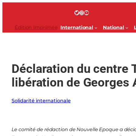
Aller
au
Twitter
Instagram
YouTube
contenu
Édition Imprimée
International
National
Déclaration du centre 
libération de Georges 
Solidarité internationale
Le comité de rédaction de Nouvelle Epoque a décid