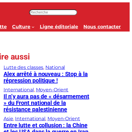
R
e
c
tte
Culture
Ligne éditoriale
Nous contacter
h
e
r
c
ire aussi
h
e
Lutte des classes
, 
National
r
Alex arrêté à nouveau : Stop à la
répression politique !
International
, 
Moyen-Orient
Il n’y aura pas de « désarmement
» du Front national de la
résistance palestinienne
Asie
, 
International
, 
Moyen-Orient
Entre lutte et collusion : la Chine
et les USA dans la guerre en Iran