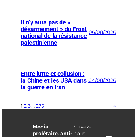
Il n’y aura pas de «
désarmement » du Front
06/08/2026
national de la résistance
palestinienne
Entre lutte et collusion :
la Chine et les USA dans
04/08/2026
la guerre en Iran
1
2
3
…
275
→
Media
Suivez-
prolétaire, anti-
nous