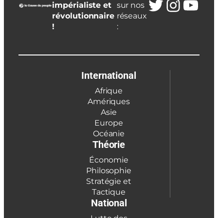
Twitter
Insta
You
impérialiste et
sur nos
révolutionnaire
réseaux
!
:
International
Afrique
Amériques
Asie
Europe
Océanie
Théorie
Économie
Philosophie
Stratégie et
Tactique
National