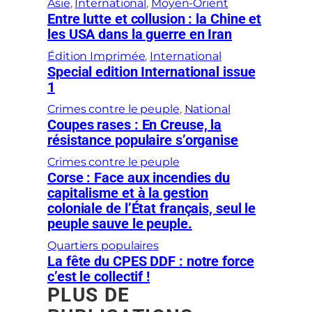
Asie
, 
International
, 
Moyen-Orient
Entre lutte et collusion : la Chine et
les USA dans la guerre en Iran
Édition Imprimée
, 
International
Special edition International issue
1
Crimes contre le peuple
, 
National
Coupes rases : En Creuse, la
résistance populaire s’organise
Crimes contre le peuple
Corse : Face aux incendies du
capitalisme et à la gestion
coloniale de l’État français, seul le
peuple sauve le peuple.
Quartiers populaires
La fête du CPES DDF : notre force
c’est le collectif !
PLUS DE