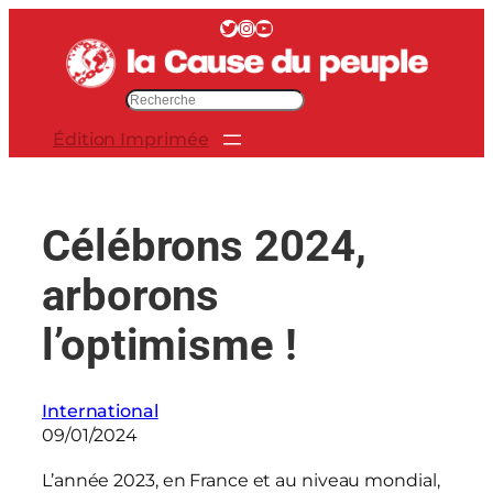
Aller
Twitter
Instagram
YouTube
au
contenu
R
e
Édition Imprimée
c
h
e
r
Célébrons 2024,
c
h
arborons
e
r
l’optimisme !
International
09/01/2024
L’année 2023, en France et au niveau mondial,