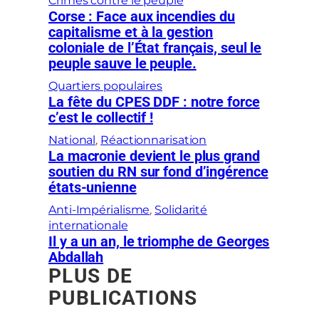
Crimes contre le peuple
Corse : Face aux incendies du
capitalisme et à la gestion
coloniale de l’État français, seul le
peuple sauve le peuple.
Quartiers populaires
La fête du CPES DDF : notre force
c’est le collectif !
National
, 
Réactionnarisation
La macronie devient le plus grand
soutien du RN sur fond d’ingérence
états-unienne
Anti-Impérialisme
, 
Solidarité
internationale
Il y a un an, le triomphe de Georges
Abdallah
PLUS DE
PUBLICATIONS