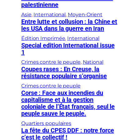
palestinienne
Asie
, 
International
, 
Moyen-Orient
Entre lutte et collusion : la Chine et
les USA dans la guerre en Iran
Édition Imprimée
, 
International
Special edition International issue
1
Crimes contre le peuple
, 
National
Coupes rases : En Creuse, la
résistance populaire s’organise
Crimes contre le peuple
Corse : Face aux incendies du
capitalisme et à la gestion
coloniale de l’État français, seul le
peuple sauve le peuple.
Quartiers populaires
La fête du CPES DDF : notre force
c’est le collectif !