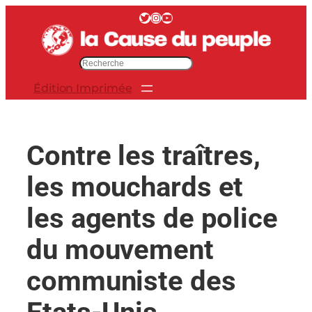
Aller
Twitter
Instagram
YouTube
au
contenu
R
e
Édition Imprimée
c
h
e
r
Contre les traîtres,
c
h
les mouchards et
e
r
les agents de police
du mouvement
communiste des