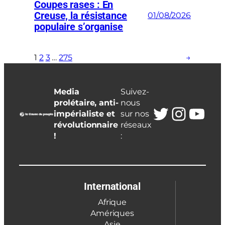
Coupes rases : En
Creuse, la résistance
01/08/2026
populaire s’organise
1
2
3
…
275
→
Media
Suivez-
prolétaire, anti-
nous
Twitter
Insta
You
impérialiste et
sur nos
révolutionnaire
réseaux
!
:
International
Afrique
Amériques
Asie