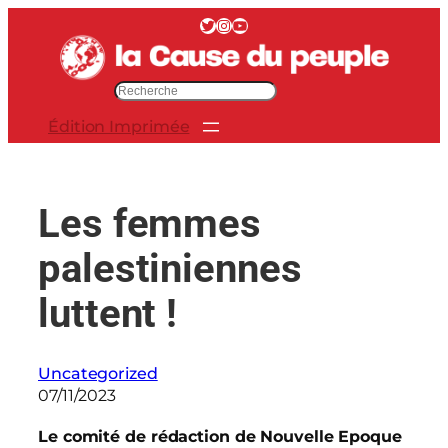
Aller
Twitter
Instagram
YouTube
au
contenu
R
e
Édition Imprimée
c
h
e
r
Les femmes
c
h
palestiniennes
e
r
luttent !
Uncategorized
07/11/2023
Le comité de rédaction de Nouvelle Epoque