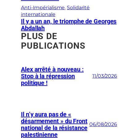
Anti-Impérialisme
, 
Solidarité
internationale
Il y a un an, le triomphe de Georges
Abdallah
PLUS DE
PUBLICATIONS
Alex arrêté à nouveau :
Stop à la répression
11/03/2026
politique !
Il n’y aura pas de «
désarmement » du Front
06/08/2026
national de la résistance
palestinienne