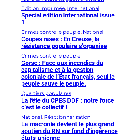
Édition Imprimée
, 
International
Special edition International issue
1
Crimes contre le peuple
, 
National
Coupes rases : En Creuse, la
résistance populaire s’organise
Crimes contre le peuple
Corse : Face aux incendies du
capitalisme et à la gestion
coloniale de l’État français, seul le
peuple sauve le peuple.
Quartiers populaires
La fête du CPES DDF : notre force
c’est le collectif !
National
, 
Réactionnarisation
La macronie devient le plus grand
soutien du RN sur fond d’ingérence
états-unienne