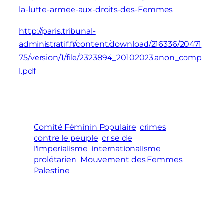
la-lutte-armee-aux-droits-des-Femmes
http://paris.tribunal-
administratif.fr/content/download/216336/20471
75/version/1/file/2323894_20102023.anon_comp
l.pdf
Comité Féminin Populaire
crimes
contre le peuple
crise de
l'imperialisme
internationalisme
prolétarien
Mouvement des Femmes
Palestine