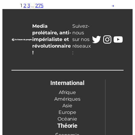
1
2
3
…
275
→
Media
Suivez-
prolétaire, anti-
nous
Twitter
Insta
You
impérialiste et
sur nos
révolutionnaire
réseaux
!
:
International
Afrique
Amériques
Asie
Europe
Océanie
Théorie