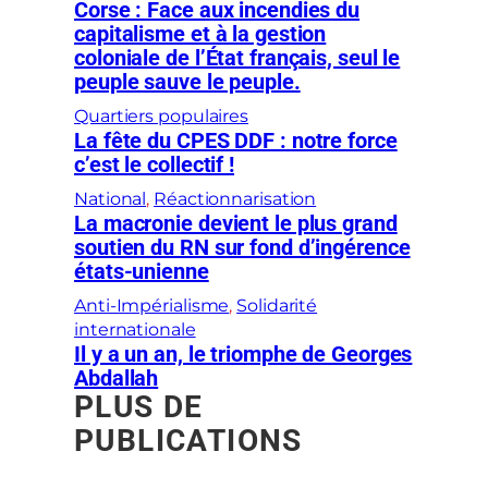
Corse : Face aux incendies du
capitalisme et à la gestion
coloniale de l’État français, seul le
peuple sauve le peuple.
Quartiers populaires
La fête du CPES DDF : notre force
c’est le collectif !
National
, 
Réactionnarisation
La macronie devient le plus grand
soutien du RN sur fond d’ingérence
états-unienne
Anti-Impérialisme
, 
Solidarité
internationale
Il y a un an, le triomphe de Georges
Abdallah
PLUS DE
PUBLICATIONS