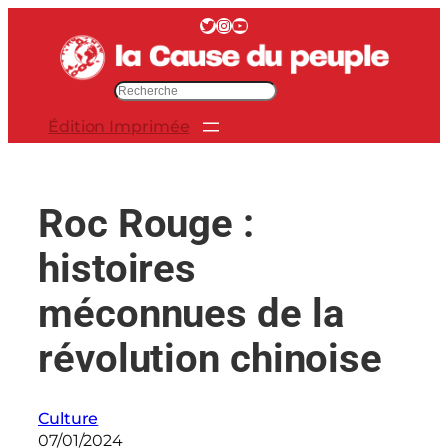
Aller
Twitter
Instagram
YouTube
au
contenu
R
e
Édition Imprimée
c
h
e
r
Roc Rouge :
c
h
histoires
e
r
méconnues de la
révolution chinoise
Culture
07/01/2024