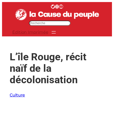
Aller
Twitter
Instagram
YouTube
au
contenu
R
e
Édition Imprimée
c
h
e
r
L’île Rouge, récit
c
h
naïf de la
e
r
décolonisation
Culture