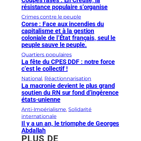
Coupes rases : En Creuse, la
résistance populaire s’organise
Crimes contre le peuple
Corse : Face aux incendies du
capitalisme et à la gestion
coloniale de l’État français, seul le
peuple sauve le peuple.
Quartiers populaires
La fête du CPES DDF : notre force
c’est le collectif !
National
, 
Réactionnarisation
La macronie devient le plus grand
soutien du RN sur fond d’ingérence
états-unienne
Anti-Impérialisme
, 
Solidarité
internationale
Il y a un an, le triomphe de Georges
Abdallah
PLUS DE