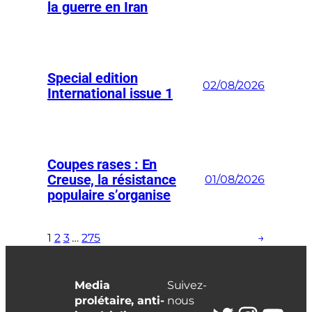
la guerre en Iran
Special edition
02/08/2026
International issue 1
Coupes rases : En
Creuse, la résistance
01/08/2026
populaire s’organise
1
2
3
…
275
→
Media
Suivez-
prolétaire, anti-
nous