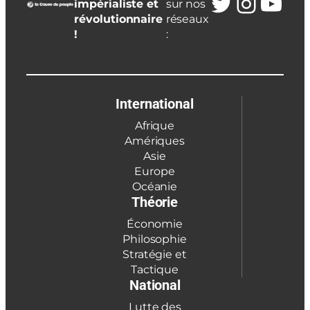
Twitter
Insta
You
impérialiste et
sur nos
révolutionnaire
réseaux
!
:
International
Afrique
Amériques
Asie
Europe
Océanie
Théorie
Économie
Philosophie
Stratégie et
Tactique
National
Lutte des