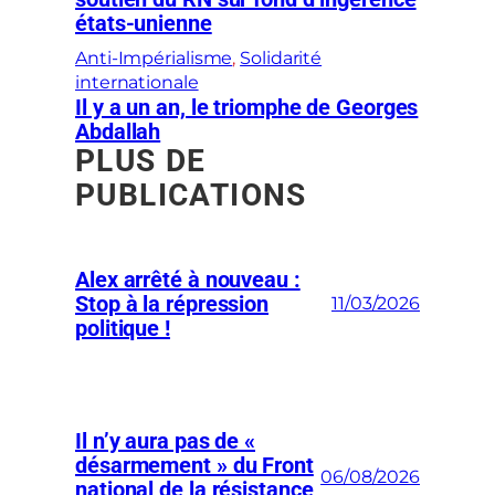
états-unienne
Anti-Impérialisme
, 
Solidarité
internationale
Il y a un an, le triomphe de Georges
Abdallah
PLUS DE
PUBLICATIONS
Alex arrêté à nouveau :
Stop à la répression
11/03/2026
politique !
Il n’y aura pas de «
désarmement » du Front
06/08/2026
national de la résistance