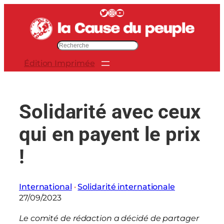
Aller
Twitter
Instagram
YouTube
au
contenu
R
e
Édition Imprimée
c
h
e
r
Solidarité avec ceux
c
h
qui en payent le prix
e
r
!
International
 · 
Solidarité internationale
27/09/2023
Le comité de rédaction a décidé de partager