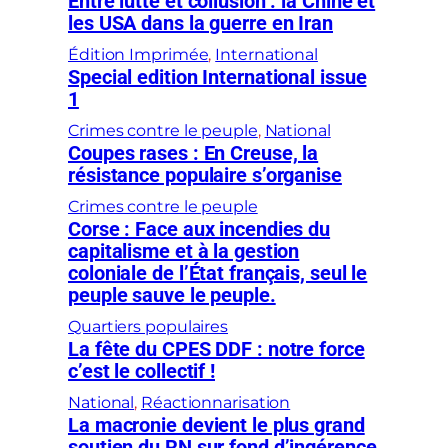
Entre lutte et collusion : la Chine et
les USA dans la guerre en Iran
Édition Imprimée
, 
International
Special edition International issue
1
Crimes contre le peuple
, 
National
Coupes rases : En Creuse, la
résistance populaire s’organise
Crimes contre le peuple
Corse : Face aux incendies du
capitalisme et à la gestion
coloniale de l’État français, seul le
peuple sauve le peuple.
Quartiers populaires
La fête du CPES DDF : notre force
c’est le collectif !
National
, 
Réactionnarisation
La macronie devient le plus grand
soutien du RN sur fond d’ingérence