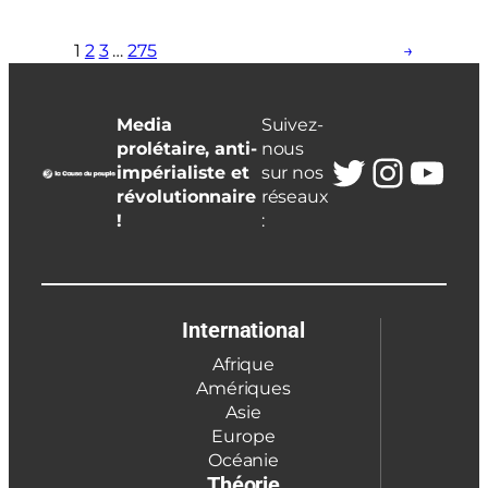
1
2
3
…
275
→
Media
Suivez-
prolétaire, anti-
nous
Twitter
Insta
You
impérialiste et
sur nos
révolutionnaire
réseaux
!
:
International
Afrique
Amériques
Asie
Europe
Océanie
Théorie