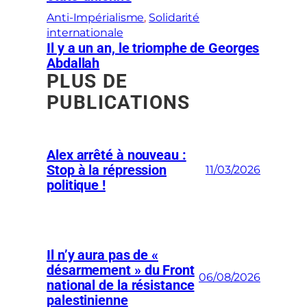
Anti-Impérialisme
, 
Solidarité
internationale
Il y a un an, le triomphe de Georges
Abdallah
PLUS DE
PUBLICATIONS
Alex arrêté à nouveau :
Stop à la répression
11/03/2026
politique !
Il n’y aura pas de «
désarmement » du Front
06/08/2026
national de la résistance
palestinienne