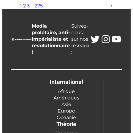
1
2
3
…
275
→
Media
Suivez-
prolétaire, anti-
nous
Twitter
Insta
You
impérialiste et
sur nos
révolutionnaire
réseaux
!
:
International
Afrique
Amériques
Asie
Europe
Océanie
Théorie