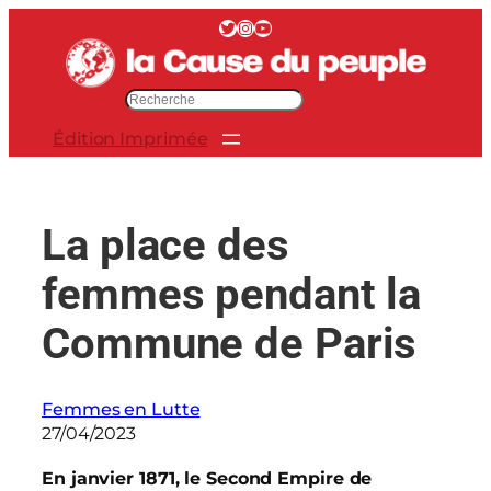
Aller
Twitter
Instagram
YouTube
au
contenu
R
e
Édition Imprimée
c
h
e
r
La place des
c
h
femmes pendant la
e
r
Commune de Paris
Femmes en Lutte
27/04/2023
En janvier 1871, le Second Empire de