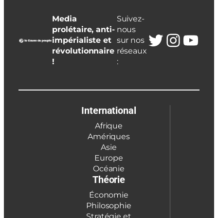
Media
Suivez-
prolétaire, anti-
nous
Twitter
Insta
You
impérialiste et
sur nos
révolutionnaire
réseaux
!
:
International
Afrique
Amériques
Asie
Europe
Océanie
Théorie
Économie
Philosophie
Stratégie et