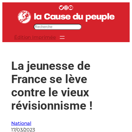
Aller
Twitter
Instagram
YouTube
au
contenu
R
e
Édition Imprimée
c
h
e
r
La jeunesse de
c
h
France se lève
e
r
contre le vieux
révisionnisme !
National
17/03/2023