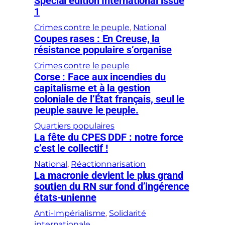
Special edition International issue
1
Crimes contre le peuple
, 
National
Coupes rases : En Creuse, la
résistance populaire s’organise
Crimes contre le peuple
Corse : Face aux incendies du
capitalisme et à la gestion
coloniale de l’État français, seul le
peuple sauve le peuple.
Quartiers populaires
La fête du CPES DDF : notre force
c’est le collectif !
National
, 
Réactionnarisation
La macronie devient le plus grand
soutien du RN sur fond d’ingérence
états-unienne
Anti-Impérialisme
, 
Solidarité
internationale