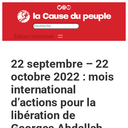
Aller
Twitter
Instagram
YouTube
au
contenu
R
e
Édition Imprimée
c
h
e
r
22 septembre – 22
c
h
octobre 2022 : mois
e
r
international
d’actions pour la
libération de