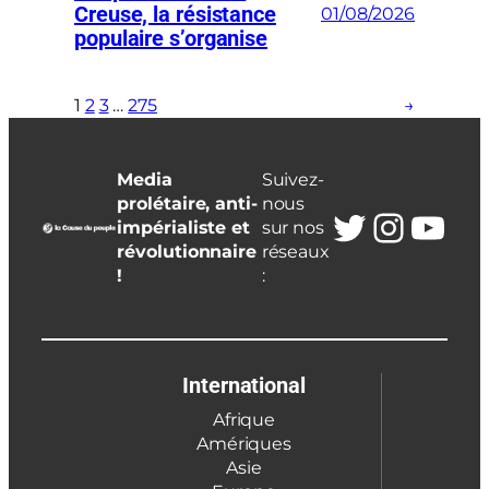
Creuse, la résistance
01/08/2026
populaire s’organise
1
2
3
…
275
→
Media
Suivez-
prolétaire, anti-
nous
Twitter
Insta
You
impérialiste et
sur nos
révolutionnaire
réseaux
!
:
International
Afrique
Amériques
Asie