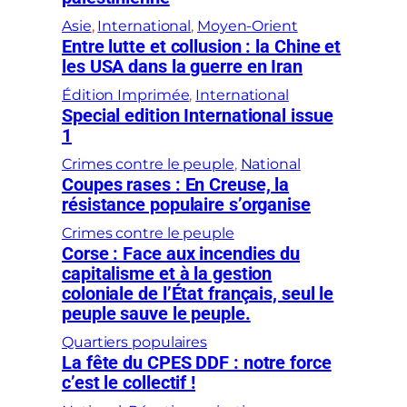
Asie
, 
International
, 
Moyen-Orient
Entre lutte et collusion : la Chine et
les USA dans la guerre en Iran
Édition Imprimée
, 
International
Special edition International issue
1
Crimes contre le peuple
, 
National
Coupes rases : En Creuse, la
résistance populaire s’organise
Crimes contre le peuple
Corse : Face aux incendies du
capitalisme et à la gestion
coloniale de l’État français, seul le
peuple sauve le peuple.
Quartiers populaires
La fête du CPES DDF : notre force
c’est le collectif !